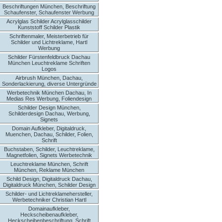
Beschriftungen München, Beschriftung
Schaufenster, Schaufenster Werbung
Acrylglas Schilder Acrylglasschilder
Kunststoff Schilder Plastik
Schriftenmaler, Meisterbetrieb für
Schilder und Lichtreklame, Hartl
Werbung
Schilder Fürstenfeldbruck Dachau
München Leuchtreklame Schriften
Logos
Airbrush München, Dachau,
Sonderlackierung, diverse Untergründe
Werbetechnik München Dachau, In
Medias Res Werbung, Foliendesign
Schilder Design München,
Schilderdesign Dachau, Werbung,
Signets
Domain Aufkleber, Digitaldruck,
Muenchen, Dachau, Schilder, Folien,
Schrift
Buchstaben, Schilder, Leuchtreklame,
Magnetfolien, Signets Werbetechnik
Leuchtreklame München, Schrift
München, Reklame München
Schild Design, Digitaldruck Dachau,
Digitaldruck München, Schilder Design
Schilder- und Lichtreklamehersteller,
Werbetechniker Christian Hartl
Domainaufkleber,
Heckscheibenaufkleber,
Heckscheibenbeschriftung, Schrift