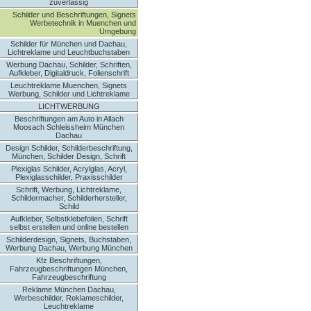
zuverlässig
Schilder und Beschriftungen, Signets
Werbetechnik in Muenchen und
Umgebung
Schilder für München und Dachau,
Lichtreklame und Leuchtbuchstaben
Werbung Dachau, Schilder, Schriften,
Aufkleber, Digitaldruck, Folienschrift
Leuchtreklame Muenchen, Signets
Werbung, Schilder und Lichtreklame
LICHTWERBUNG
Beschriftungen am Auto in Allach
Moosach Schleissheim München
Dachau
Design Schilder, Schilderbeschriftung,
München, Schilder Design, Schrift
Plexiglas Schilder, Acrylglas, Acryl,
Plexiglasschilder, Praxisschilder
Schrift, Werbung, Lichtreklame,
Schildermacher, Schilderhersteller,
Schild
Aufkleber, Selbstklebefolien, Schrift
selbst erstellen und online bestellen
Schilderdesign, Signets, Buchstaben,
Werbung Dachau, Werbung München
Kfz Beschriftungen,
Fahrzeugbeschriftungen München,
Fahrzeugbeschriftung
Reklame München Dachau,
Werbeschilder, Reklameschilder,
Leuchtreklame