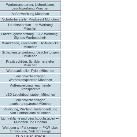
Werbetransparent, Lichtreklame,
Leuchtwerbung München
Außenwerbung München
Schilderhersteller Produzent München
Leuchtschriften. Led Werbung
München
Fahrzeugbeschriftung - KFZ Werbung -
Signets Werbetechnik
Wandtattoo, Folienplotts, Digitaldrucke
München
Schaufensterwerbung, Beschriftungen
München
Praxisschilder, Schilderhersteller
München
Werbeaufsteller, Pylon München
Leuchtwerbeanlagen,
Werbetransparente München
Außenwerbung, leuchtende
Transparente
LED Leuchtbuchstaben München
Leuchtwerbeanlagen,
Leuchttransparente München
Reinigung, Wartung, Instandsetzung
von Lichtreklame München
Lichtreklame und Leuchtbuchstaben ---
München und Dachau
Werbung an Fahrzeugen - PKW, Lkw,
Omnibusse, Nutzfahrzeuge
FÜR NEUGIERIGE