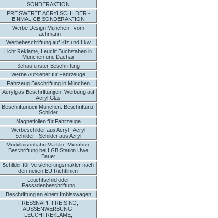
SONDERAKTION
PREISWERTE ACRYLSCHILDER -
EINMALIGE SONDERAKTION
Werbe Design München - vom
Fachmann
Werbebeschriftung auf Kfz und Lkw
Licht Reklame, Leucht Buchstaben in
München und Dachau
Schaufenster Beschriftung
Werbe Aufkleber für Fahrzeuge
Fahrzeug Beschriftung in München
Acrylglas Beschriftungen, Werbung auf
Acryl Glas
Beschriftungen München, Beschriftung,
Schilder
Magnetfolien für Fahrzeuge
Werbeschilder aus Acryl - Acryl
Schilder - Schilder aus Acryl
Modelleisenbahn Märklin, München,
Beschriftung bei LGB Station Uwe
Bauer
Schilder für Versicherungsmakler nach
den neuen EU-Richtlinien
Leuchtschild oder
Fassadenbeschriftung
Beschriftung an einem Imbisswagen
FRESSNAPF FREISING,
AUSSENWERBUNG,
LEUCHTREKLAME,