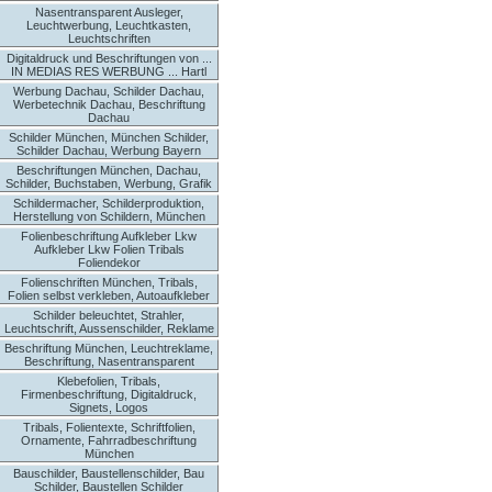
Nasentransparent Ausleger,
Leuchtwerbung, Leuchtkasten,
Leuchtschriften
Digitaldruck und Beschriftungen von ...
IN MEDIAS RES WERBUNG ... Hartl
Werbung Dachau, Schilder Dachau,
Werbetechnik Dachau, Beschriftung
Dachau
Schilder München, München Schilder,
Schilder Dachau, Werbung Bayern
Beschriftungen München, Dachau,
Schilder, Buchstaben, Werbung, Grafik
Schildermacher, Schilderproduktion,
Herstellung von Schildern, München
Folienbeschriftung Aufkleber Lkw
Aufkleber Lkw Folien Tribals
Foliendekor
Folienschriften München, Tribals,
Folien selbst verkleben, Autoaufkleber
Schilder beleuchtet, Strahler,
Leuchtschrift, Aussenschilder, Reklame
Beschriftung München, Leuchtreklame,
Beschriftung, Nasentransparent
Klebefolien, Tribals,
Firmenbeschriftung, Digitaldruck,
Signets, Logos
Tribals, Folientexte, Schriftfolien,
Ornamente, Fahrradbeschriftung
München
Bauschilder, Baustellenschilder, Bau
Schilder, Baustellen Schilder