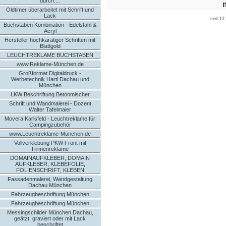
durch....
Oldtimer überarbeitet mit Schrift und
Lack
seit 12
Buchstaben Kombination - Edelstahl &
Acryl
Hersteller hochkaratiger Schriften mit
Blattgold
LEUCHTREKLAME BUCHSTABEN
www.Reklame-München.de
Großformat Digitaldruck -
Werbetechnik Hartl Dachau und
München
LKW Beschriftung Betonmischer
Schrift und Wandmalerei - Dozent
Walter Tafelmaier
Movera Karlsfeld - Leuchtreklame für
Campingzubehör
www.Leuchtreklame-München.de
Vollverklebung PKW Front mit
Firmenreklame
DOMAINAUFKLEBER, DOMAIN
AUFKLEBER, KLEBEFOLIE,
FOLIENSCHRIFT, KLEBEN
Fassadenmalerei, Wandgestaltung
Dachau München
Fahrzeugbeschriftung München
Fahrzeugbeschriftung München
Messingschilder München Dachau,
geätzt, graviert oder mit Lack
beschriftet