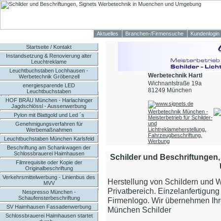
Aktuelles
Branchen-/Firmensuche
Kundenlogin
Startseite / Kontakt
Instandsetzung & Renovierung alter
Leuchtreklame
Leuchtbuchstaben Lochhausen -
Werbetechnik Hartl
Werbetechnik Gröbenzell
Wichnantstraße 19a
energiesparende LED
81249 München
Leuchtbuchstaben
HOF BRÄU München - Harlachinger
Jagdschlössl - Aussenwerbung
Werbetechnik München -
Pylon mit Blattgold und Led ´s
Meisterbetrieb für Schilder-
und
Genehmigungsverfahren für
Lichtreklameherstellung,
Werbemaßnahmen
Fahrzeugbeschriftung,
Leuchtbuchstaben München Karlsfeld
Werbung
Beschriftung am Schankwagen der
Schlossbrauerei Haimhausen
Schilder und Beschriftungen
Filmrequisite oder Kopie der
Originalbeschriftung
Verkehrsmittelwerbung - Linienbus des
Herstellung von Schildern und 
MVV
Privatbereich. Einzelanfertigu
Nespresso München -
Schaufensterbeschriftung
Firmenlogo. Wir übernehmen Ihre
SV Haimhausen Fassadenwerbung
München Schilder
Schlossbrauerei Haimhausen startet