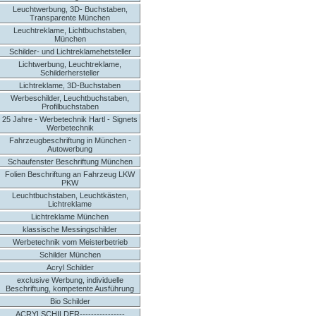
Leuchtwerbung, 3D- Buchstaben,
Transparente München
Leuchtreklame, Lichtbuchstaben,
München
Schilder- und Lichtreklamehetsteller
Lichtwerbung, Leuchtreklame,
Schilderhersteller
Lichtreklame, 3D-Buchstaben
Werbeschilder, Leuchtbuchstaben,
Profilbuchstaben
25 Jahre - Werbetechnik Hartl - Signets
Werbetechnik
Fahrzeugbeschriftung in München -
Autowerbung
Schaufenster Beschriftung München
Folien Beschriftung an Fahrzeug LKW
PKW
Leuchtbuchstaben, Leuchtkästen,
Lichtreklame
Lichtreklame München
klassische Messingschilder
Werbetechnik vom Meisterbetrieb
Schilder München
Acryl Schilder
exclusive Werbung, individuelle
Beschriftung, kompetente Ausführung
Bio Schilder
ACRYLSCHILDER----------------