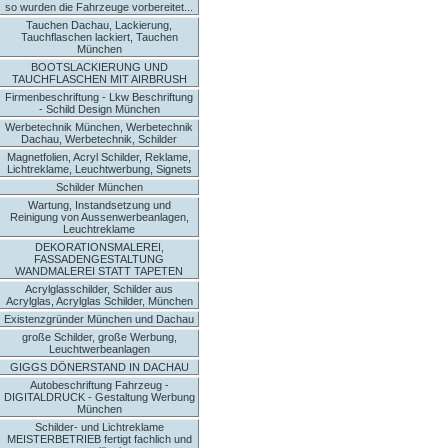
so wurden die Fahrzeuge vorbereitet...
Tauchen Dachau, Lackierung,
Tauchflaschen lackiert, Tauchen
München
BOOTSLACKIERUNG UND
TAUCHFLASCHEN MIT AIRBRUSH
Firmenbeschriftung - Lkw Beschriftung
- Schild Design München
Werbetechnik München, Werbetechnik
Dachau, Werbetechnik, Schilder
Magnetfolien, Acryl Schilder, Reklame,
Lichtreklame, Leuchtwerbung, Signets
Schilder München
Wartung, Instandsetzung und
Reinigung von Aussenwerbeanlagen,
Leuchtreklame
DEKORATIONSMALEREI,
FASSADENGESTALTUNG
WANDMALEREI STATT TAPETEN
Acrylglasschilder, Schilder aus
Acrylglas, Acrylglas Schilder, München
Existenzgründer München und Dachau
große Schilder, große Werbung,
Leuchtwerbeanlagen
GIGGS DÖNERSTAND IN DACHAU
Autobeschriftung Fahrzeug -
DIGITALDRUCK - Gestaltung Werbung
München
Schilder- und Lichtreklame
MEISTERBETRIEB fertigt fachlich und