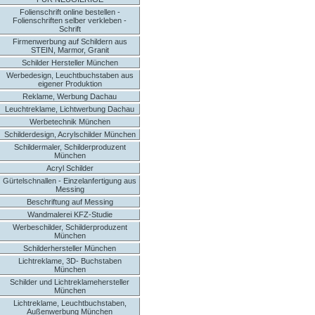
Folienschrift online bestellen -
Folienschriften selber verkleben -
Schrift
Firmenwerbung auf Schildern aus
STEIN, Marmor, Granit
Schilder Hersteller München
Werbedesign, Leuchtbuchstaben aus
eigener Produktion
Reklame, Werbung Dachau
Leuchtreklame, Lichtwerbung Dachau
Werbetechnik München
Schilderdesign, Acrylschilder München
Schildermaler, Schilderproduzent
München
Acryl Schilder
Gürtelschnallen - Einzelanfertigung aus
Messing
Beschriftung auf Messing
Wandmalerei KFZ-Studie
Werbeschilder, Schilderproduzent
München
Schilderhersteller München
Lichtreklame, 3D- Buchstaben
München
Schilder und Lichtreklamehersteller
München
Lichtreklame, Leuchtbuchstaben,
Außenwerbung München