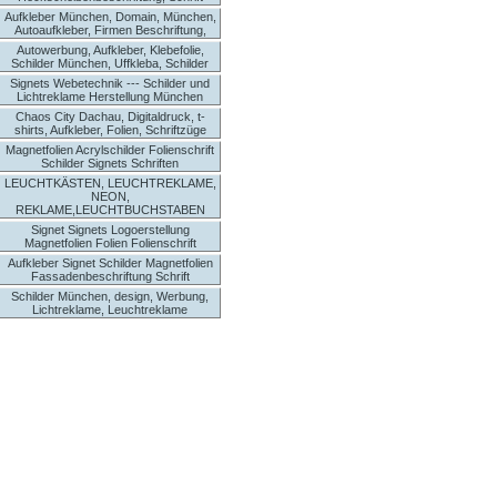
Aufkleber München, Domain, München,
Autoaufkleber, Firmen Beschriftung,
Autowerbung, Aufkleber, Klebefolie,
Schilder München, Uffkleba, Schilder
Signets Webetechnik --- Schilder und
Lichtreklame Herstellung München
Chaos City Dachau, Digitaldruck, t-
shirts, Aufkleber, Folien, Schriftzüge
Magnetfolien Acrylschilder Folienschrift
Schilder Signets Schriften
LEUCHTKÄSTEN, LEUCHTREKLAME,
NEON,
REKLAME,LEUCHTBUCHSTABEN
Signet Signets Logoerstellung
Magnetfolien Folien Folienschrift
Aufkleber Signet Schilder Magnetfolien
Fassadenbeschriftung Schrift
Schilder München, design, Werbung,
Lichtreklame, Leuchtreklame