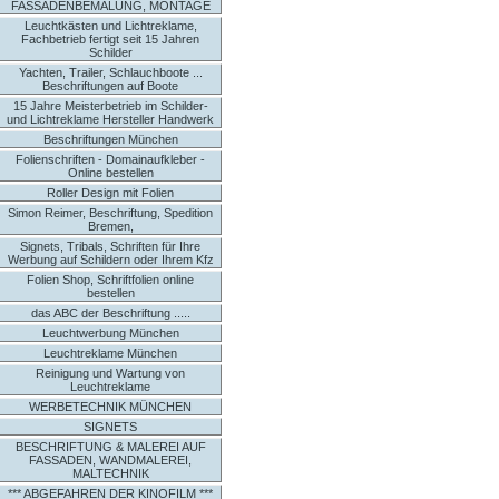
FASSADENBEMALUNG, MONTAGE
Leuchtkästen und Lichtreklame,
Fachbetrieb fertigt seit 15 Jahren
Schilder
Yachten, Trailer, Schlauchboote ...
Beschriftungen auf Boote
15 Jahre Meisterbetrieb im Schilder-
und Lichtreklame Hersteller Handwerk
Beschriftungen München
Folienschriften - Domainaufkleber -
Online bestellen
Roller Design mit Folien
Simon Reimer, Beschriftung, Spedition
Bremen,
Signets, Tribals, Schriften für Ihre
Werbung auf Schildern oder Ihrem Kfz
Folien Shop, Schriftfolien online
bestellen
das ABC der Beschriftung .....
Leuchtwerbung München
Leuchtreklame München
Reinigung und Wartung von
Leuchtreklame
WERBETECHNIK MÜNCHEN
SIGNETS
BESCHRIFTUNG & MALEREI AUF
FASSADEN, WANDMALEREI,
MALTECHNIK
*** ABGEFAHREN DER KINOFILM ***