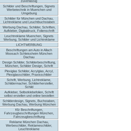
zuverlässig
Schilder und Beschriftungen, Signets
Werbetechnik in Muenchen und
Umgebung
Schilder für München und Dachau,
Lichtreklame und Leuchtbuchstaben
Werbung Dachau, Schilder, Schriften,
Aufkleber, Digitaldruck, Folienschrift
Leuchtreklame Muenchen, Signets
Werbung, Schilder und Lichtreklame
LICHTWERBUNG
Beschriftungen am Auto in Allach
Moosach Schleissheim München
Dachau
Design Schilder, Schilderbeschriftung,
München, Schilder Design, Schrift
Plexiglas Schilder, Acrylglas, Acryl,
Plexiglasschilder, Praxisschilder
Schrift, Werbung, Lichtreklame,
Schildermacher, Schilderhersteller,
Schild
Aufkleber, Selbstklebefolien, Schrift
selbst erstellen und online bestellen
Schilderdesign, Signets, Buchstaben,
Werbung Dachau, Werbung München
Kfz Beschriftungen,
Fahrzeugbeschriftungen München,
Fahrzeugbeschriftung
Reklame München Dachau,
Werbeschilder, Reklameschilder,
Leuchtreklame