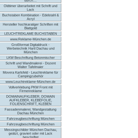
durch....
Oldtimer überarbeitet mit Schrift und
Lack
Buchstaben Kombination - Edelstahl &
Acryl
Hersteller hochkaratiger Schriften mit
Blattgold
LEUCHTREKLAME BUCHSTABEN
www.Reklame-München.de
Großformat Digitaldruck -
Werbetechnik Hartl Dachau und
München
LKW Beschriftung Betonmischer
Schrift und Wandmalerei - Dozent
Walter Tafelmaier
Movera Karlsfeld - Leuchtreklame für
Campingzubehör
www.Leuchtreklame-München.de
Vollverklebung PKW Front mit
Firmenreklame
DOMAINAUFKLEBER, DOMAIN
AUFKLEBER, KLEBEFOLIE,
FOLIENSCHRIFT, KLEBEN
Fassadenmalerei, Wandgestaltung
Dachau München
Fahrzeugbeschriftung München
Fahrzeugbeschriftung München
Messingschilder München Dachau,
geätzt, graviert oder mit Lack
beschriftet