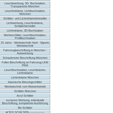
Leuchtwerbung, 3D- Buchstaben,
Transparente München
Leuchtreklame, Lichtbuchstaben,
München
Schilder- und Lichtreklamehetsteller
Lichtwerbung, Leuchtreklame,
Schilderhersteller
Lichtreklame, 3D-Buchstaben
Werbeschilder, Leuchtbuchstaben,
Profilbuchstaben
25 Jahre - Werbetechnik Hartl - Signets
Werbetechnik
Fahrzeugbeschriftung in München -
Autowerbung
Schaufenster Beschriftung München
Folien Beschriftung an Fahrzeug LKW
PKW
Leuchtbuchstaben, Leuchtkästen,
Lichtreklame
Lichtreklame München
klassische Messingschilder
Werbetechnik vom Meisterbetrieb
Schilder München
Acryl Schilder
exclusive Werbung, individuelle
Beschriftung, kompetente Ausführung
Bio Schilder
ACRYLSCHILDER----------------