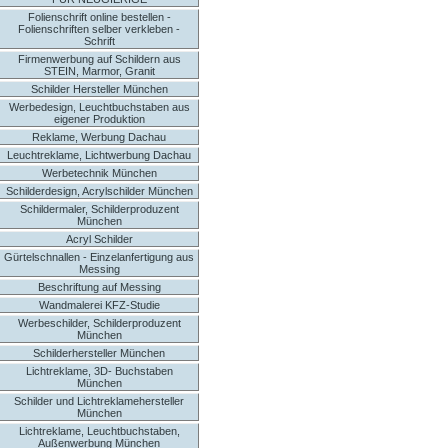
Folienschrift online bestellen -
Folienschriften selber verkleben -
Schrift
Firmenwerbung auf Schildern aus
STEIN, Marmor, Granit
Schilder Hersteller München
Werbedesign, Leuchtbuchstaben aus
eigener Produktion
Reklame, Werbung Dachau
Leuchtreklame, Lichtwerbung Dachau
Werbetechnik München
Schilderdesign, Acrylschilder München
Schildermaler, Schilderproduzent
München
Acryl Schilder
Gürtelschnallen - Einzelanfertigung aus
Messing
Beschriftung auf Messing
Wandmalerei KFZ-Studie
Werbeschilder, Schilderproduzent
München
Schilderhersteller München
Lichtreklame, 3D- Buchstaben
München
Schilder und Lichtreklamehersteller
München
Lichtreklame, Leuchtbuchstaben,
Außenwerbung München