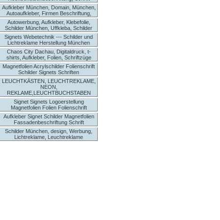
Aufkleber München, Domain, München,
Autoaufkleber, Firmen Beschriftung,
Autowerbung, Aufkleber, Klebefolie,
Schilder München, Uffkleba, Schilder
Signets Webetechnik --- Schilder und
Lichtreklame Herstellung München
Chaos City Dachau, Digitaldruck, t-
shirts, Aufkleber, Folien, Schriftzüge
Magnetfolien Acrylschilder Folienschrift
Schilder Signets Schriften
LEUCHTKÄSTEN, LEUCHTREKLAME,
NEON,
REKLAME,LEUCHTBUCHSTABEN
Signet Signets Logoerstellung
Magnetfolien Folien Folienschrift
Aufkleber Signet Schilder Magnetfolien
Fassadenbeschriftung Schrift
Schilder München, design, Werbung,
Lichtreklame, Leuchtreklame