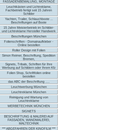
FASSADENBEMALUNG, MONTAGE
Leuchtkästen und Lichtreklame,
Fachbetrieb fertigt seit 15 Jahren
Schilder
Yachten, Trailer, Schlauchboote ...
Beschriftungen auf Boote
15 Jahre Meisterbetrieb im Schilder-
und Lichtreklame Hersteller Handwerk
Beschriftungen München
Folienschriften - Domainaufkleber -
Online bestellen
Roller Design mit Folien
Simon Reimer, Beschriftung, Spedition
Bremen,
Signets, Tribals, Schriften für Ihre
Werbung auf Schildern oder Ihrem Kfz
Folien Shop, Schriftfolien online
bestellen
das ABC der Beschriftung .....
Leuchtwerbung München
Leuchtreklame München
Reinigung und Wartung von
Leuchtreklame
WERBETECHNIK MÜNCHEN
SIGNETS
BESCHRIFTUNG & MALEREI AUF
FASSADEN, WANDMALEREI,
MALTECHNIK
*** ABGEFAHREN DER KINOFILM ***