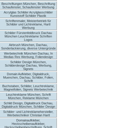
Beschriftungen München, Beschriftung
Schaufenster, Schaufenster Werbung
Acrylglas Schilder Acrylglasschilder
Kunststoff Schilder Plastik
Schriftenmaler, Meisterbetrieb für
Schilder und Lichtreklame, Hartl
Werbung
Schilder Fürstenfeldbruck Dachau
München Leuchtreklame Schriften
Logos
Airbrush München, Dachau,
Sonderlackierung, diverse Untergründe
Werbetechnik München Dachau, In
Medias Res Werbung, Foliendesign
Schilder Design München,
Schilderdesign Dachau, Werbung,
Signets
Domain Aufkleber, Digitaldruck,
Muenchen, Dachau, Schilder, Folien,
Schrift
Buchstaben, Schilder, Leuchtreklame,
Magnetfolien, Signets Werbetechnik
Leuchtreklame München, Schrift
München, Reklame München
Schild Design, Digitaldruck Dachau,
Digitaldruck München, Schilder Design
Schilder- und Lichtreklamehersteller,
Werbetechniker Christian Hartl
Domainaufkleber,
Heckscheibenaufkleber,
Heckscheibenbeschriftung, Schrift