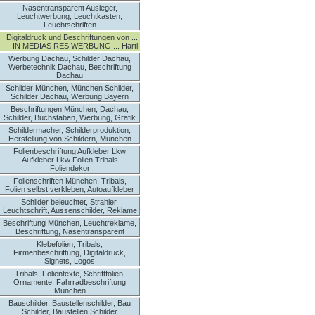
Nasentransparent Ausleger,
Leuchtwerbung, Leuchtkasten,
Leuchtschriften
Digitaldruck und Beschriftungen von ...
IN MEDIAS RES WERBUNG ... Hartl
Werbung Dachau, Schilder Dachau,
Werbetechnik Dachau, Beschriftung
Dachau
Schilder München, München Schilder,
Schilder Dachau, Werbung Bayern
Beschriftungen München, Dachau,
Schilder, Buchstaben, Werbung, Grafik
Schildermacher, Schilderproduktion,
Herstellung von Schildern, München
Folienbeschriftung Aufkleber Lkw
Aufkleber Lkw Folien Tribals
Foliendekor
Folienschriften München, Tribals,
Folien selbst verkleben, Autoaufkleber
Schilder beleuchtet, Strahler,
Leuchtschrift, Aussenschilder, Reklame
Beschriftung München, Leuchtreklame,
Beschriftung, Nasentransparent
Klebefolien, Tribals,
Firmenbeschriftung, Digitaldruck,
Signets, Logos
Tribals, Folientexte, Schriftfolien,
Ornamente, Fahrradbeschriftung
München
Bauschilder, Baustellenschilder, Bau
Schilder, Baustellen Schilder