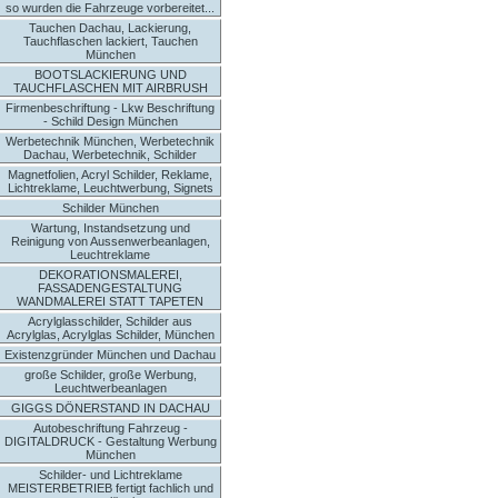
so wurden die Fahrzeuge vorbereitet...
Tauchen Dachau, Lackierung,
Tauchflaschen lackiert, Tauchen
München
BOOTSLACKIERUNG UND
TAUCHFLASCHEN MIT AIRBRUSH
Firmenbeschriftung - Lkw Beschriftung
- Schild Design München
Werbetechnik München, Werbetechnik
Dachau, Werbetechnik, Schilder
Magnetfolien, Acryl Schilder, Reklame,
Lichtreklame, Leuchtwerbung, Signets
Schilder München
Wartung, Instandsetzung und
Reinigung von Aussenwerbeanlagen,
Leuchtreklame
DEKORATIONSMALEREI,
FASSADENGESTALTUNG
WANDMALEREI STATT TAPETEN
Acrylglasschilder, Schilder aus
Acrylglas, Acrylglas Schilder, München
Existenzgründer München und Dachau
große Schilder, große Werbung,
Leuchtwerbeanlagen
GIGGS DÖNERSTAND IN DACHAU
Autobeschriftung Fahrzeug -
DIGITALDRUCK - Gestaltung Werbung
München
Schilder- und Lichtreklame
MEISTERBETRIEB fertigt fachlich und