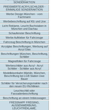
SONDERAKTION
PREISWERTE ACRYLSCHILDER -
EINMALIGE SONDERAKTION
Werbe Design München - vom
Fachmann
Werbebeschriftung auf Kfz und Lkw
Licht Reklame, Leucht Buchstaben in
München und Dachau
Schaufenster Beschriftung
Werbe Aufkleber für Fahrzeuge
Fahrzeug Beschriftung in München
Acrylglas Beschriftungen, Werbung auf
Acryl Glas
Beschriftungen München, Beschriftung,
Schilder
Magnetfolien für Fahrzeuge
Werbeschilder aus Acryl - Acryl
Schilder - Schilder aus Acryl
Modelleisenbahn Märklin, München,
Beschriftung bei LGB Station Uwe
Bauer
Schilder für Versicherungsmakler nach
den neuen EU-Richtlinien
Leuchtschild oder
Fassadenbeschriftung
Beschriftung an einem Imbisswagen
FRESSNAPF FREISING,
AUSSENWERBUNG,
LEUCHTREKLAME,