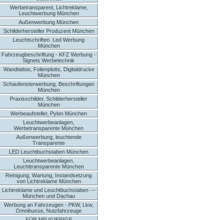
Werbetransparent, Lichtreklame,
Leuchtwerbung München
Außenwerbung München
Schilderhersteller Produzent München
Leuchtschriften. Led Werbung
München
Fahrzeugbeschriftung - KFZ Werbung -
Signets Werbetechnik
Wandtattoo, Folienplotts, Digitaldrucke
München
Schaufensterwerbung, Beschriftungen
München
Praxisschilder, Schilderhersteller
München
Werbeaufsteller, Pylon München
Leuchtwerbeanlagen,
Werbetransparente München
Außenwerbung, leuchtende
Transparente
LED Leuchtbuchstaben München
Leuchtwerbeanlagen,
Leuchttransparente München
Reinigung, Wartung, Instandsetzung
von Lichtreklame München
Lichtreklame und Leuchtbuchstaben ---
München und Dachau
Werbung an Fahrzeugen - PKW, Lkw,
Omnibusse, Nutzfahrzeuge
FÜR NEUGIERIGE