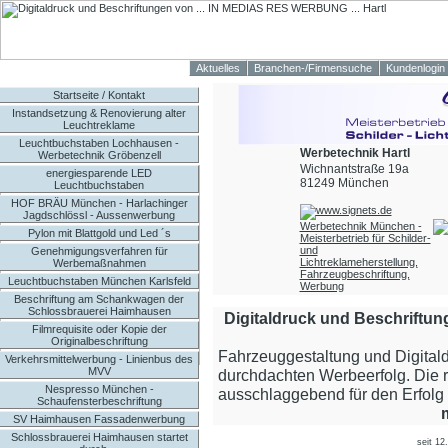
Aktuelles
Branchen-/Firmensuche
Kundenlogin
Startseite / Kontakt
Instandsetzung & Renovierung alter
Leuchtreklame
Leuchtbuchstaben Lochhausen -
Werbetechnik Hartl
Werbetechnik Gröbenzell
Wichnantstraße 19a
energiesparende LED
81249 München
Leuchtbuchstaben
HOF BRÄU München - Harlachinger
Jagdschlössl - Aussenwerbung
Werbetechnik München -
Pylon mit Blattgold und Led ´s
Meisterbetrieb für Schilder-
und
Genehmigungsverfahren für
Lichtreklameherstellung,
Werbemaßnahmen
Fahrzeugbeschriftung,
Leuchtbuchstaben München Karlsfeld
Werbung
Beschriftung am Schankwagen der
Schlossbrauerei Haimhausen
Digitaldruck und Beschriftu
Filmrequisite oder Kopie der
Originalbeschriftung
Fahrzeuggestaltung und Digital
Verkehrsmittelwerbung - Linienbus des
MVV
durchdachten Werbeerfolg. Die ri
Nespresso München -
ausschlaggebend für den Erfolg 
Schaufensterbeschriftung
SV Haimhausen Fassadenwerbung
Schlossbrauerei Haimhausen startet
seit 12