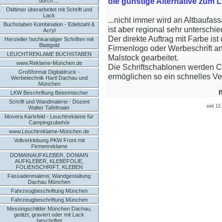
die günstige Alternative zum 
durch....
Oldtimer überarbeitet mit Schrift und
Lack
...nicht immer wird an Altbaufa
Buchstaben Kombination - Edelstahl &
ist aber regional sehr unterschie
Acryl
Der direkte Auftrag mit Farbe is
Hersteller hochkaratiger Schriften mit
Blattgold
Firmenlogo oder Werbeschrift an
LEUCHTREKLAME BUCHSTABEN
Malstock gearbeitet.
www.Reklame-München.de
Die Schriftschablonen werden C
Großformat Digitaldruck -
ermöglichen so ein schnelles Ve
Werbetechnik Hartl Dachau und
München
LKW Beschriftung Betonmischer
Schrift und Wandmalerei - Dozent
seit 12
Walter Tafelmaier
Movera Karlsfeld - Leuchtreklame für
Campingzubehör
www.Leuchtreklame-München.de
Vollverklebung PKW Front mit
Firmenreklame
DOMAINAUFKLEBER, DOMAIN
AUFKLEBER, KLEBEFOLIE,
FOLIENSCHRIFT, KLEBEN
Fassadenmalerei, Wandgestaltung
Dachau München
Fahrzeugbeschriftung München
Fahrzeugbeschriftung München
Messingschilder München Dachau,
geätzt, graviert oder mit Lack
beschriftet