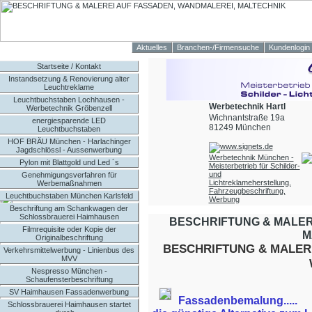
Aktuelles
Branchen-/Firmensuche
Kundenlogin
Startseite / Kontakt
Instandsetzung & Renovierung alter
Leuchtreklame
Leuchtbuchstaben Lochhausen -
Werbetechnik Hartl
Werbetechnik Gröbenzell
Wichnantstraße 19a
energiesparende LED
81249 München
Leuchtbuchstaben
HOF BRÄU München - Harlachinger
Jagdschlössl - Aussenwerbung
Werbetechnik München -
Pylon mit Blattgold und Led ´s
Meisterbetrieb für Schilder-
und
Genehmigungsverfahren für
Lichtreklameherstellung,
Werbemaßnahmen
Fahrzeugbeschriftung,
Leuchtbuchstaben München Karlsfeld
Werbung
Beschriftung am Schankwagen der
Schlossbrauerei Haimhausen
BESCHRIFTUNG & MALER
Filmrequisite oder Kopie der
M
Originalbeschriftung
BESCHRIFTUNG & MALERE
Verkehrsmittelwerbung - Linienbus des
MVV
Nespresso München -
Schaufensterbeschriftung
SV Haimhausen Fassadenwerbung
Fassadenbemalung.....
Schlossbrauerei Haimhausen startet