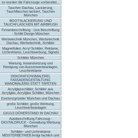
so wurden die Fahrzeuge vorbereitet...
Tauchen Dachau, Lackierung,
Tauchflaschen lackiert, Tauchen
München
BOOTSLACKIERUNG UND
TAUCHFLASCHEN MIT AIRBRUSH
Firmenbeschriftung - Lkw Beschriftung
- Schild Design München
Werbetechnik München, Werbetechnik
Dachau, Werbetechnik, Schilder
Magnetfolien, Acryl Schilder, Reklame,
Lichtreklame, Leuchtwerbung, Signets
Schilder München
Wartung, Instandsetzung und
Reinigung von Aussenwerbeanlagen,
Leuchtreklame
DEKORATIONSMALEREI,
FASSADENGESTALTUNG
WANDMALEREI STATT TAPETEN
Acrylglasschilder, Schilder aus
Acrylglas, Acrylglas Schilder, München
Existenzgründer München und Dachau
große Schilder, große Werbung,
Leuchtwerbeanlagen
GIGGS DÖNERSTAND IN DACHAU
Autobeschriftung Fahrzeug -
DIGITALDRUCK - Gestaltung Werbung
München
Schilder- und Lichtreklame
MEISTERBETRIEB fertigt fachlich und