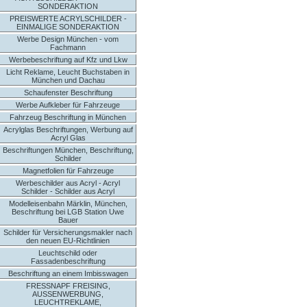
SONDERAKTION
PREISWERTE ACRYLSCHILDER -
EINMALIGE SONDERAKTION
Werbe Design München - vom
Fachmann
Werbebeschriftung auf Kfz und Lkw
Licht Reklame, Leucht Buchstaben in
München und Dachau
Schaufenster Beschriftung
Werbe Aufkleber für Fahrzeuge
Fahrzeug Beschriftung in München
Acrylglas Beschriftungen, Werbung auf
Acryl Glas
Beschriftungen München, Beschriftung,
Schilder
Magnetfolien für Fahrzeuge
Werbeschilder aus Acryl - Acryl
Schilder - Schilder aus Acryl
Modelleisenbahn Märklin, München,
Beschriftung bei LGB Station Uwe
Bauer
Schilder für Versicherungsmakler nach
den neuen EU-Richtlinien
Leuchtschild oder
Fassadenbeschriftung
Beschriftung an einem Imbisswagen
FRESSNAPF FREISING,
AUSSENWERBUNG,
LEUCHTREKLAME,