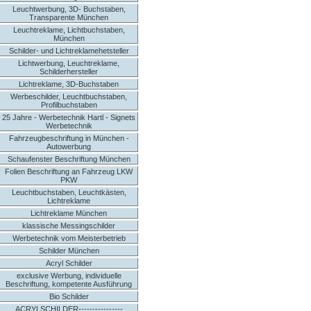
Leuchtwerbung, 3D- Buchstaben,
Transparente München
Leuchtreklame, Lichtbuchstaben,
München
Schilder- und Lichtreklamehetsteller
Lichtwerbung, Leuchtreklame,
Schilderhersteller
Lichtreklame, 3D-Buchstaben
Werbeschilder, Leuchtbuchstaben,
Profilbuchstaben
25 Jahre - Werbetechnik Hartl - Signets
Werbetechnik
Fahrzeugbeschriftung in München -
Autowerbung
Schaufenster Beschriftung München
Folien Beschriftung an Fahrzeug LKW
PKW
Leuchtbuchstaben, Leuchtkästen,
Lichtreklame
Lichtreklame München
klassische Messingschilder
Werbetechnik vom Meisterbetrieb
Schilder München
Acryl Schilder
exclusive Werbung, individuelle
Beschriftung, kompetente Ausführung
Bio Schilder
ACRYLSCHILDER----------------