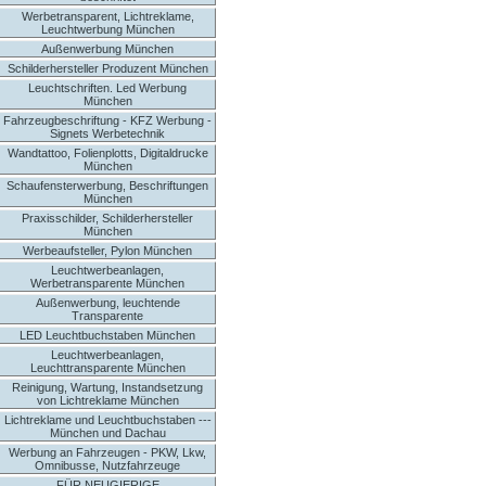
Werbetransparent, Lichtreklame,
Leuchtwerbung München
Außenwerbung München
Schilderhersteller Produzent München
Leuchtschriften. Led Werbung
München
Fahrzeugbeschriftung - KFZ Werbung -
Signets Werbetechnik
Wandtattoo, Folienplotts, Digitaldrucke
München
Schaufensterwerbung, Beschriftungen
München
Praxisschilder, Schilderhersteller
München
Werbeaufsteller, Pylon München
Leuchtwerbeanlagen,
Werbetransparente München
Außenwerbung, leuchtende
Transparente
LED Leuchtbuchstaben München
Leuchtwerbeanlagen,
Leuchttransparente München
Reinigung, Wartung, Instandsetzung
von Lichtreklame München
Lichtreklame und Leuchtbuchstaben ---
München und Dachau
Werbung an Fahrzeugen - PKW, Lkw,
Omnibusse, Nutzfahrzeuge
FÜR NEUGIERIGE