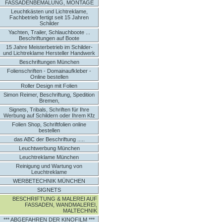
FASSADENBEMALUNG, MONTAGE
Leuchtkästen und Lichtreklame,
Fachbetrieb fertigt seit 15 Jahren
Schilder
Yachten, Trailer, Schlauchboote ...
Beschriftungen auf Boote
15 Jahre Meisterbetrieb im Schilder-
und Lichtreklame Hersteller Handwerk
Beschriftungen München
Folienschriften - Domainaufkleber -
Online bestellen
Roller Design mit Folien
Simon Reimer, Beschriftung, Spedition
Bremen,
Signets, Tribals, Schriften für Ihre
Werbung auf Schildern oder Ihrem Kfz
Folien Shop, Schriftfolien online
bestellen
das ABC der Beschriftung .....
Leuchtwerbung München
Leuchtreklame München
Reinigung und Wartung von
Leuchtreklame
WERBETECHNIK MÜNCHEN
SIGNETS
BESCHRIFTUNG & MALEREI AUF
FASSADEN, WANDMALEREI,
MALTECHNIK
*** ABGEFAHREN DER KINOFILM ***