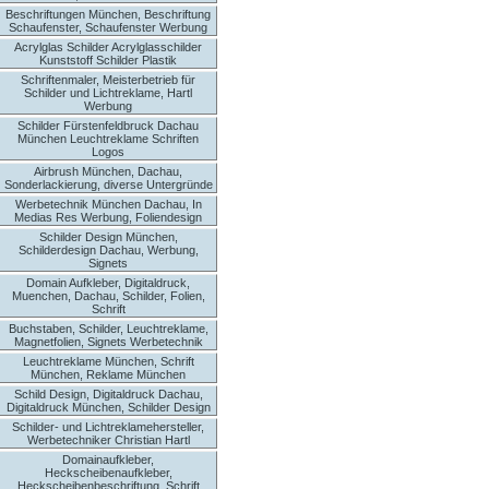
Beschriftungen München, Beschriftung
Schaufenster, Schaufenster Werbung
Acrylglas Schilder Acrylglasschilder
Kunststoff Schilder Plastik
Schriftenmaler, Meisterbetrieb für
Schilder und Lichtreklame, Hartl
Werbung
Schilder Fürstenfeldbruck Dachau
München Leuchtreklame Schriften
Logos
Airbrush München, Dachau,
Sonderlackierung, diverse Untergründe
Werbetechnik München Dachau, In
Medias Res Werbung, Foliendesign
Schilder Design München,
Schilderdesign Dachau, Werbung,
Signets
Domain Aufkleber, Digitaldruck,
Muenchen, Dachau, Schilder, Folien,
Schrift
Buchstaben, Schilder, Leuchtreklame,
Magnetfolien, Signets Werbetechnik
Leuchtreklame München, Schrift
München, Reklame München
Schild Design, Digitaldruck Dachau,
Digitaldruck München, Schilder Design
Schilder- und Lichtreklamehersteller,
Werbetechniker Christian Hartl
Domainaufkleber,
Heckscheibenaufkleber,
Heckscheibenbeschriftung, Schrift