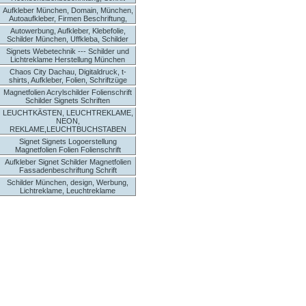
Aufkleber München, Domain, München,
Autoaufkleber, Firmen Beschriftung,
Autowerbung, Aufkleber, Klebefolie,
Schilder München, Uffkleba, Schilder
Signets Webetechnik --- Schilder und
Lichtreklame Herstellung München
Chaos City Dachau, Digitaldruck, t-
shirts, Aufkleber, Folien, Schriftzüge
Magnetfolien Acrylschilder Folienschrift
Schilder Signets Schriften
LEUCHTKÄSTEN, LEUCHTREKLAME,
NEON,
REKLAME,LEUCHTBUCHSTABEN
Signet Signets Logoerstellung
Magnetfolien Folien Folienschrift
Aufkleber Signet Schilder Magnetfolien
Fassadenbeschriftung Schrift
Schilder München, design, Werbung,
Lichtreklame, Leuchtreklame