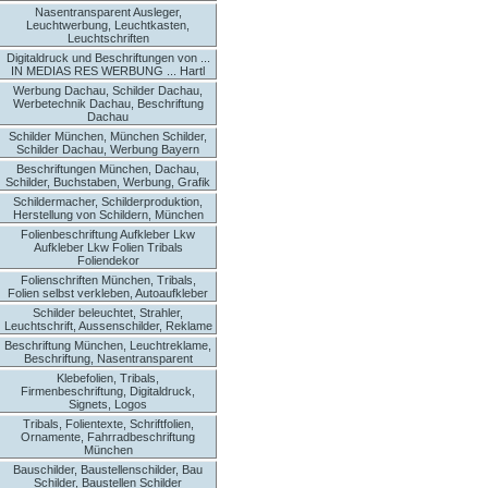
Nasentransparent Ausleger,
Leuchtwerbung, Leuchtkasten,
Leuchtschriften
Digitaldruck und Beschriftungen von ...
IN MEDIAS RES WERBUNG ... Hartl
Werbung Dachau, Schilder Dachau,
Werbetechnik Dachau, Beschriftung
Dachau
Schilder München, München Schilder,
Schilder Dachau, Werbung Bayern
Beschriftungen München, Dachau,
Schilder, Buchstaben, Werbung, Grafik
Schildermacher, Schilderproduktion,
Herstellung von Schildern, München
Folienbeschriftung Aufkleber Lkw
Aufkleber Lkw Folien Tribals
Foliendekor
Folienschriften München, Tribals,
Folien selbst verkleben, Autoaufkleber
Schilder beleuchtet, Strahler,
Leuchtschrift, Aussenschilder, Reklame
Beschriftung München, Leuchtreklame,
Beschriftung, Nasentransparent
Klebefolien, Tribals,
Firmenbeschriftung, Digitaldruck,
Signets, Logos
Tribals, Folientexte, Schriftfolien,
Ornamente, Fahrradbeschriftung
München
Bauschilder, Baustellenschilder, Bau
Schilder, Baustellen Schilder