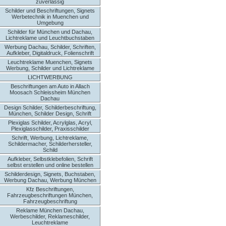
zuverlässig
Schilder und Beschriftungen, Signets
Werbetechnik in Muenchen und
Umgebung
Schilder für München und Dachau,
Lichtreklame und Leuchtbuchstaben
Werbung Dachau, Schilder, Schriften,
Aufkleber, Digitaldruck, Folienschrift
Leuchtreklame Muenchen, Signets
Werbung, Schilder und Lichtreklame
LICHTWERBUNG
Beschriftungen am Auto in Allach
Moosach Schleissheim München
Dachau
Design Schilder, Schilderbeschriftung,
München, Schilder Design, Schrift
Plexiglas Schilder, Acrylglas, Acryl,
Plexiglasschilder, Praxisschilder
Schrift, Werbung, Lichtreklame,
Schildermacher, Schilderhersteller,
Schild
Aufkleber, Selbstklebefolien, Schrift
selbst erstellen und online bestellen
Schilderdesign, Signets, Buchstaben,
Werbung Dachau, Werbung München
Kfz Beschriftungen,
Fahrzeugbeschriftungen München,
Fahrzeugbeschriftung
Reklame München Dachau,
Werbeschilder, Reklameschilder,
Leuchtreklame