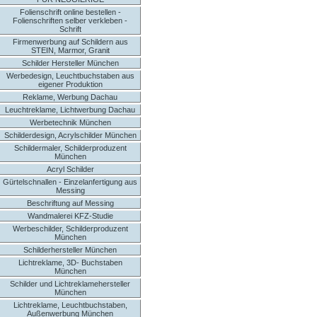
Folienschrift online bestellen -
Folienschriften selber verkleben -
Schrift
Firmenwerbung auf Schildern aus
STEIN, Marmor, Granit
Schilder Hersteller München
Werbedesign, Leuchtbuchstaben aus
eigener Produktion
Reklame, Werbung Dachau
Leuchtreklame, Lichtwerbung Dachau
Werbetechnik München
Schilderdesign, Acrylschilder München
Schildermaler, Schilderproduzent
München
Acryl Schilder
Gürtelschnallen - Einzelanfertigung aus
Messing
Beschriftung auf Messing
Wandmalerei KFZ-Studie
Werbeschilder, Schilderproduzent
München
Schilderhersteller München
Lichtreklame, 3D- Buchstaben
München
Schilder und Lichtreklamehersteller
München
Lichtreklame, Leuchtbuchstaben,
Außenwerbung München