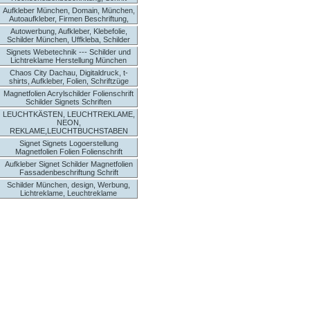
Aufkleber München, Domain, München,
Autoaufkleber, Firmen Beschriftung,
Autowerbung, Aufkleber, Klebefolie,
Schilder München, Uffkleba, Schilder
Signets Webetechnik --- Schilder und
Lichtreklame Herstellung München
Chaos City Dachau, Digitaldruck, t-
shirts, Aufkleber, Folien, Schriftzüge
Magnetfolien Acrylschilder Folienschrift
Schilder Signets Schriften
LEUCHTKÄSTEN, LEUCHTREKLAME,
NEON,
REKLAME,LEUCHTBUCHSTABEN
Signet Signets Logoerstellung
Magnetfolien Folien Folienschrift
Aufkleber Signet Schilder Magnetfolien
Fassadenbeschriftung Schrift
Schilder München, design, Werbung,
Lichtreklame, Leuchtreklame