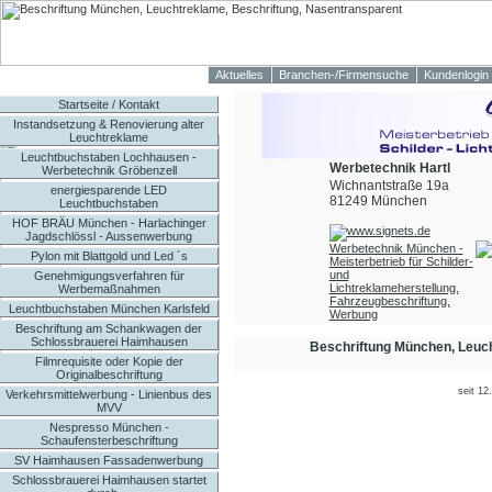
Aktuelles
Branchen-/Firmensuche
Kundenlogin
Startseite / Kontakt
Instandsetzung & Renovierung alter
Leuchtreklame
Leuchtbuchstaben Lochhausen -
Werbetechnik Hartl
Werbetechnik Gröbenzell
Wichnantstraße 19a
energiesparende LED
81249 München
Leuchtbuchstaben
HOF BRÄU München - Harlachinger
Jagdschlössl - Aussenwerbung
Werbetechnik München -
Pylon mit Blattgold und Led ´s
Meisterbetrieb für Schilder-
und
Genehmigungsverfahren für
Lichtreklameherstellung,
Werbemaßnahmen
Fahrzeugbeschriftung,
Leuchtbuchstaben München Karlsfeld
Werbung
Beschriftung am Schankwagen der
Schlossbrauerei Haimhausen
Beschriftung München, Leuch
Filmrequisite oder Kopie der
Originalbeschriftung
seit 12
Verkehrsmittelwerbung - Linienbus des
MVV
Nespresso München -
Schaufensterbeschriftung
SV Haimhausen Fassadenwerbung
Schlossbrauerei Haimhausen startet