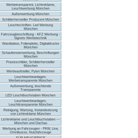
Werbetransparent, Lichtreklame,
Leuchtwerbung München
Außenwerbung München
Schilderhersteller Produzent München
Leuchtschriften. Led Werbung
München
Fahrzeugbeschriftung - KFZ Werbung -
Signets Werbetechnik
Wandtattoo, Folienplotts, Digitaldrucke
München
Schaufensterwerbung, Beschriftungen
München
Praxisschilder, Schilderhersteller
München
Werbeaufsteller, Pylon München
Leuchtwerbeanlagen,
Werbetransparente München
Außenwerbung, leuchtende
Transparente
LED Leuchtbuchstaben München
Leuchtwerbeanlagen,
Leuchttransparente München
Reinigung, Wartung, Instandsetzung
von Lichtreklame München
Lichtreklame und Leuchtbuchstaben ---
München und Dachau
Werbung an Fahrzeugen - PKW, Lkw,
Omnibusse, Nutzfahrzeuge
FÜR NEUGIERIGE