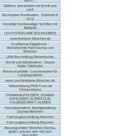
durch....
Oldtimer überarbeitet mit Schrift und
Lack
Buchstaben Kombination - Edelstahl &
Acryl
Hersteller hochkaratiger Schriften mit
Blattgold
LEUCHTREKLAME BUCHSTABEN
www.Reklame-München.de
Großformat Digitaldruck -
Werbetechnik Hartl Dachau und
München
LKW Beschriftung Betonmischer
Schrift und Wandmalerei - Dozent
Walter Tafelmaier
Movera Karlsfeld - Leuchtreklame für
Campingzubehör
www.Leuchtreklame-München.de
Vollverklebung PKW Front mit
Firmenreklame
DOMAINAUFKLEBER, DOMAIN
AUFKLEBER, KLEBEFOLIE,
FOLIENSCHRIFT, KLEBEN
Fassadenmalerei, Wandgestaltung
Dachau München
Fahrzeugbeschriftung München
Fahrzeugbeschriftung München
Messingschilder München Dachau,
geätzt, graviert oder mit Lack
beschriftet