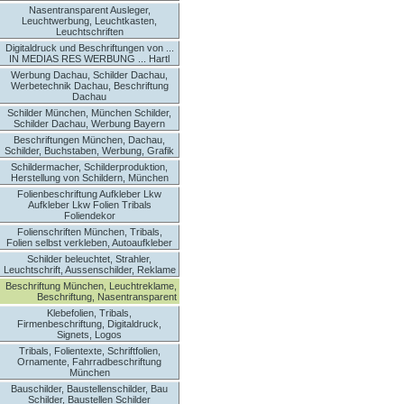
Nasentransparent Ausleger,
Leuchtwerbung, Leuchtkasten,
Leuchtschriften
Digitaldruck und Beschriftungen von ...
IN MEDIAS RES WERBUNG ... Hartl
Werbung Dachau, Schilder Dachau,
Werbetechnik Dachau, Beschriftung
Dachau
Schilder München, München Schilder,
Schilder Dachau, Werbung Bayern
Beschriftungen München, Dachau,
Schilder, Buchstaben, Werbung, Grafik
Schildermacher, Schilderproduktion,
Herstellung von Schildern, München
Folienbeschriftung Aufkleber Lkw
Aufkleber Lkw Folien Tribals
Foliendekor
Folienschriften München, Tribals,
Folien selbst verkleben, Autoaufkleber
Schilder beleuchtet, Strahler,
Leuchtschrift, Aussenschilder, Reklame
Beschriftung München, Leuchtreklame,
Beschriftung, Nasentransparent
Klebefolien, Tribals,
Firmenbeschriftung, Digitaldruck,
Signets, Logos
Tribals, Folientexte, Schriftfolien,
Ornamente, Fahrradbeschriftung
München
Bauschilder, Baustellenschilder, Bau
Schilder, Baustellen Schilder