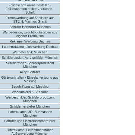
Folienschrift online bestellen -
Folienschriften selber verkleben -
Schrift
Firmenwerbung auf Schildern aus
STEIN, Marmor, Granit
Schilder Hersteller München
Werbedesign, Leuchtbuchstaben aus
eigener Produktion
Reklame, Werbung Dachau
Leuchtreklame, Lichtwerbung Dachau
Werbetechnik München
Schilderdesign, Acrylschilder München
Schildermaler, Schilderproduzent
München
Acryl Schilder
Gürtelschnallen - Einzelanfertigung aus
Messing
Beschriftung auf Messing
Wandmalerei KFZ-Studie
Werbeschilder, Schilderproduzent
München
Schilderhersteller München
Lichtreklame, 3D- Buchstaben
München
Schilder und Lichtreklamehersteller
München
Lichtreklame, Leuchtbuchstaben,
Außenwerbung München