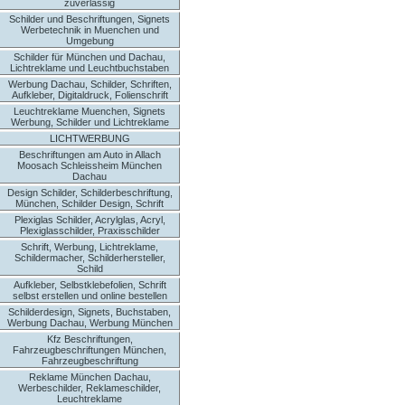
zuverlässig
Schilder und Beschriftungen, Signets
Werbetechnik in Muenchen und
Umgebung
Schilder für München und Dachau,
Lichtreklame und Leuchtbuchstaben
Werbung Dachau, Schilder, Schriften,
Aufkleber, Digitaldruck, Folienschrift
Leuchtreklame Muenchen, Signets
Werbung, Schilder und Lichtreklame
LICHTWERBUNG
Beschriftungen am Auto in Allach
Moosach Schleissheim München
Dachau
Design Schilder, Schilderbeschriftung,
München, Schilder Design, Schrift
Plexiglas Schilder, Acrylglas, Acryl,
Plexiglasschilder, Praxisschilder
Schrift, Werbung, Lichtreklame,
Schildermacher, Schilderhersteller,
Schild
Aufkleber, Selbstklebefolien, Schrift
selbst erstellen und online bestellen
Schilderdesign, Signets, Buchstaben,
Werbung Dachau, Werbung München
Kfz Beschriftungen,
Fahrzeugbeschriftungen München,
Fahrzeugbeschriftung
Reklame München Dachau,
Werbeschilder, Reklameschilder,
Leuchtreklame