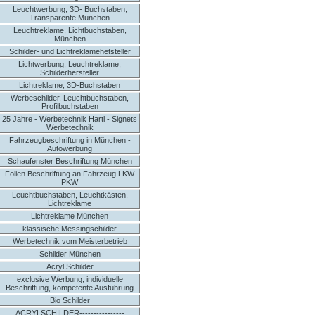
Leuchtwerbung, 3D- Buchstaben,
Transparente München
Leuchtreklame, Lichtbuchstaben,
München
Schilder- und Lichtreklamehetsteller
Lichtwerbung, Leuchtreklame,
Schilderhersteller
Lichtreklame, 3D-Buchstaben
Werbeschilder, Leuchtbuchstaben,
Profilbuchstaben
25 Jahre - Werbetechnik Hartl - Signets
Werbetechnik
Fahrzeugbeschriftung in München -
Autowerbung
Schaufenster Beschriftung München
Folien Beschriftung an Fahrzeug LKW
PKW
Leuchtbuchstaben, Leuchtkästen,
Lichtreklame
Lichtreklame München
klassische Messingschilder
Werbetechnik vom Meisterbetrieb
Schilder München
Acryl Schilder
exclusive Werbung, individuelle
Beschriftung, kompetente Ausführung
Bio Schilder
ACRYLSCHILDER----------------