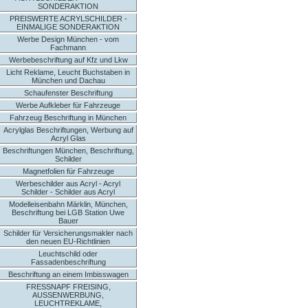
SONDERAKTION
PREISWERTE ACRYLSCHILDER -
EINMALIGE SONDERAKTION
Werbe Design München - vom
Fachmann
Werbebeschriftung auf Kfz und Lkw
Licht Reklame, Leucht Buchstaben in
München und Dachau
Schaufenster Beschriftung
Werbe Aufkleber für Fahrzeuge
Fahrzeug Beschriftung in München
Acrylglas Beschriftungen, Werbung auf
Acryl Glas
Beschriftungen München, Beschriftung,
Schilder
Magnetfolien für Fahrzeuge
Werbeschilder aus Acryl - Acryl
Schilder - Schilder aus Acryl
Modelleisenbahn Märklin, München,
Beschriftung bei LGB Station Uwe
Bauer
Schilder für Versicherungsmakler nach
den neuen EU-Richtlinien
Leuchtschild oder
Fassadenbeschriftung
Beschriftung an einem Imbisswagen
FRESSNAPF FREISING,
AUSSENWERBUNG,
LEUCHTREKLAME,