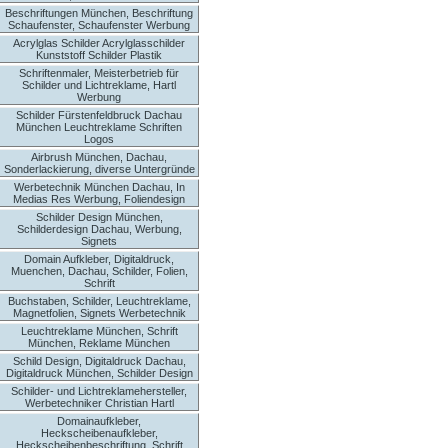
Beschriftungen München, Beschriftung
Schaufenster, Schaufenster Werbung
Acrylglas Schilder Acrylglasschilder
Kunststoff Schilder Plastik
Schriftenmaler, Meisterbetrieb für
Schilder und Lichtreklame, Hartl
Werbung
Schilder Fürstenfeldbruck Dachau
München Leuchtreklame Schriften
Logos
Airbrush München, Dachau,
Sonderlackierung, diverse Untergründe
Werbetechnik München Dachau, In
Medias Res Werbung, Foliendesign
Schilder Design München,
Schilderdesign Dachau, Werbung,
Signets
Domain Aufkleber, Digitaldruck,
Muenchen, Dachau, Schilder, Folien,
Schrift
Buchstaben, Schilder, Leuchtreklame,
Magnetfolien, Signets Werbetechnik
Leuchtreklame München, Schrift
München, Reklame München
Schild Design, Digitaldruck Dachau,
Digitaldruck München, Schilder Design
Schilder- und Lichtreklamehersteller,
Werbetechniker Christian Hartl
Domainaufkleber,
Heckscheibenaufkleber,
Heckscheibenbeschriftung, Schrift