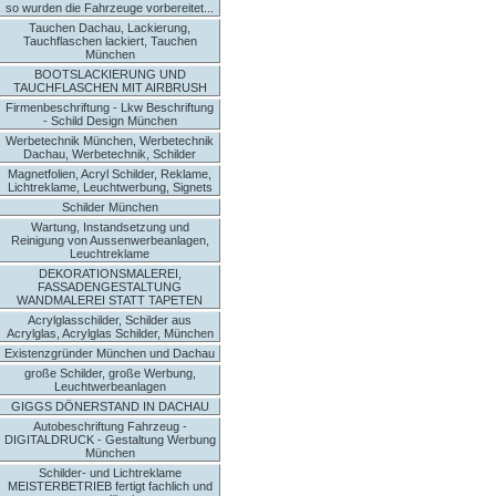
so wurden die Fahrzeuge vorbereitet...
Tauchen Dachau, Lackierung,
Tauchflaschen lackiert, Tauchen
München
BOOTSLACKIERUNG UND
TAUCHFLASCHEN MIT AIRBRUSH
Firmenbeschriftung - Lkw Beschriftung
- Schild Design München
Werbetechnik München, Werbetechnik
Dachau, Werbetechnik, Schilder
Magnetfolien, Acryl Schilder, Reklame,
Lichtreklame, Leuchtwerbung, Signets
Schilder München
Wartung, Instandsetzung und
Reinigung von Aussenwerbeanlagen,
Leuchtreklame
DEKORATIONSMALEREI,
FASSADENGESTALTUNG
WANDMALEREI STATT TAPETEN
Acrylglasschilder, Schilder aus
Acrylglas, Acrylglas Schilder, München
Existenzgründer München und Dachau
große Schilder, große Werbung,
Leuchtwerbeanlagen
GIGGS DÖNERSTAND IN DACHAU
Autobeschriftung Fahrzeug -
DIGITALDRUCK - Gestaltung Werbung
München
Schilder- und Lichtreklame
MEISTERBETRIEB fertigt fachlich und