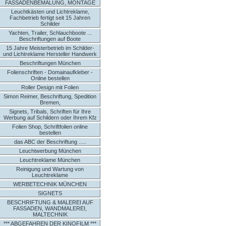
FASSADENBEMALUNG, MONTAGE
Leuchtkästen und Lichtreklame,
Fachbetrieb fertigt seit 15 Jahren
Schilder
Yachten, Trailer, Schlauchboote ...
Beschriftungen auf Boote
15 Jahre Meisterbetrieb im Schilder-
und Lichtreklame Hersteller Handwerk
Beschriftungen München
Folienschriften - Domainaufkleber -
Online bestellen
Roller Design mit Folien
Simon Reimer, Beschriftung, Spedition
Bremen,
Signets, Tribals, Schriften für Ihre
Werbung auf Schildern oder Ihrem Kfz
Folien Shop, Schriftfolien online
bestellen
das ABC der Beschriftung .....
Leuchtwerbung München
Leuchtreklame München
Reinigung und Wartung von
Leuchtreklame
WERBETECHNIK MÜNCHEN
SIGNETS
BESCHRIFTUNG & MALEREI AUF
FASSADEN, WANDMALEREI,
MALTECHNIK
*** ABGEFAHREN DER KINOFILM ***